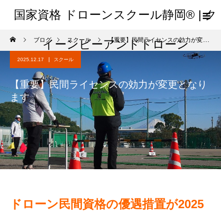
国家資格 ドローンスクール静岡® | ク
ブログ
スクール
【重要】民間ライセンスの効力が変更となります。
イーンビーアンドドローン
2025.12.17
スクール
【重要】民間ライセンスの効力が変更となり
ます。
ドローン民間資格の優遇措置が2025