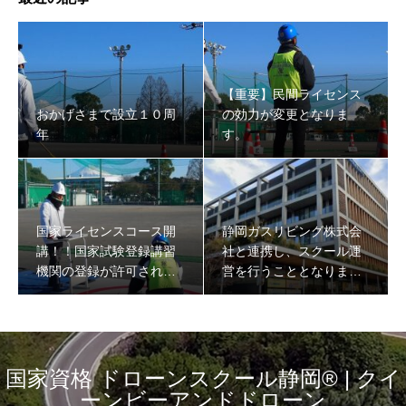
【重要】民間ライセンス
おかげさまで設立１０周
の効力が変更となりま
年
す。
国家ライセンスコース開
静岡ガスリビング株式会
講！！国家試験登録講習
社と連携し、スクール運
機関の登録が許可されま
営を行うこととなりまし
した。
た。
国家資格 ドローンスクール静岡® | クイ
ーンビーアンドドローン